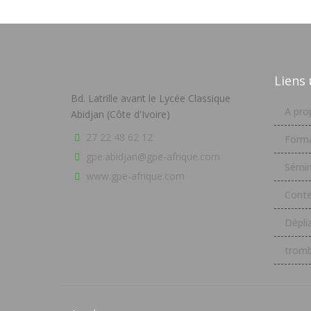
Liens 
Bd. Latrille avant le Lycée Classique
A pro
Abidjan (Côte d'Ivoire)
27 22 48 62 12
Forma
gpe.abidjan@gpe-afrique.com
Sémin
www.gpe-afrique.com
Conte
Dépli
tromb