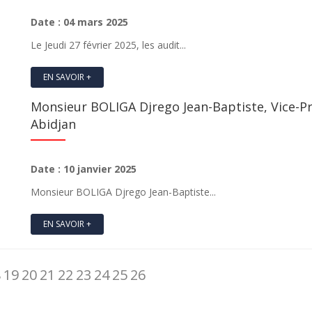
Date : 04 mars 2025
Le Jeudi 27 février 2025, les audit...
EN SAVOIR +
Monsieur BOLIGA Djrego Jean-Baptiste, Vice-Pré
Abidjan
Date : 10 janvier 2025
Monsieur BOLIGA Djrego Jean-Baptiste...
EN SAVOIR +
8
19
20
21
22
23
24
25
26