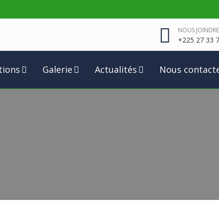
NOUS JOINDRE
+225 27 33 7
tions
Galerie
Actualités
Nous contact