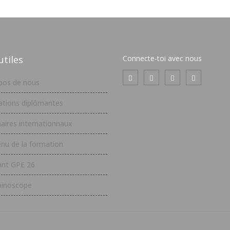
utiles
Connecte-toi avec nous
pos de nous
tions diplômantes
aires internationnaux
nu de la formation
ant GPE 26
inoscope