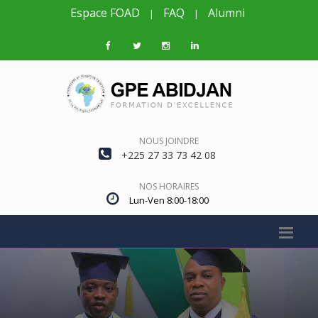
Espace FOAD
FAQ
Alumni
|
|
NOUS JOINDRE
+225 27 33 73 42 08
NOS HORAIRES
Lun-Ven 8:00-18:00