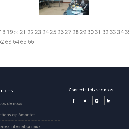
18
19
21
22
23
24
25
26
27
28
29
30
31
32
33
34
3
20
62
63
64
65
66
utiles
Connecte-toi avec nous
pos de nous
tions diplômantes
aires internationnaux