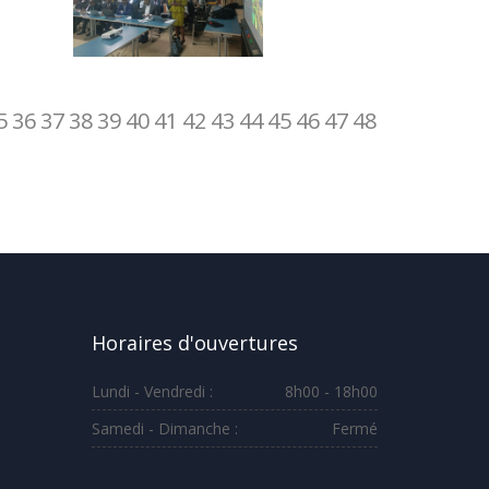
5
36
37
38
39
40
41
42
43
44
45
46
47
48
Horaires d'ouvertures
Lundi - Vendredi :
8h00 - 18h00
Samedi - Dimanche :
Fermé