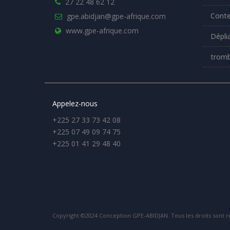
27 22 48 62 12
Conte
gpe.abidjan@gpe-afrique.com
www.gpe-afrique.com
Dépli
tromb
Appelez-nous
+225 27 33 73 42 08
+225 07 49 09 74 75
+225 01 41 29 48 40
Copyright ©2024 Conception GPE-ABIDJAN. Tous les droits sont r