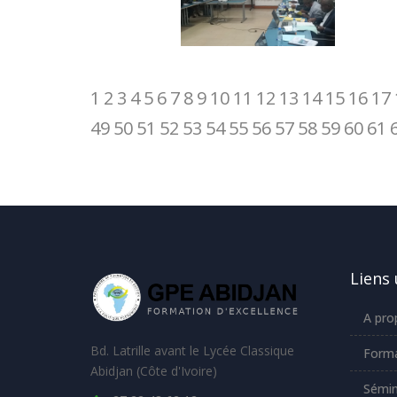
1
2
3
4
5
6
7
8
9
10
11
12
13
14
15
16
17
49
50
51
52
53
54
55
56
57
58
59
60
61
Liens 
A pro
Bd. Latrille avant le Lycée Classique
Forma
Abidjan (Côte d'Ivoire)
Sémin