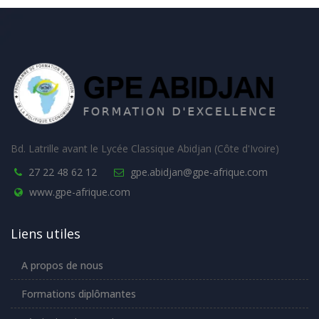
Bd. Latrille avant le Lycée Classique Abidjan (Côte d'Ivoire)
27 22 48 62 12
gpe.abidjan@gpe-afrique.com
www.gpe-afrique.com
Liens utiles
A propos de nous
Formations diplômantes